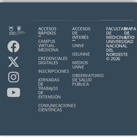
ACCESOS
ACCESOS
FACULTAD
MAPA
RÁPIDOS
DE
DE
DE
INTERÉS
MEDICINA,
SITIO
CAMPUS
UNIVERSIDAD
VIRTUAL
UNNE
NACIONAL
MEDICINA
DEL
ISSUNNE
NORDESTE
CREDENCIALES
© 2026
DIGITALES
MEDIOS
UNNE
INSCRIPCIONES
OBSERVATORIO
JORNADAS
DE SALUD
DE
PÚBLICA
TRABAJOS
DE
EXTENSIÓN
COMUNICACIONES
CIENTÍFICAS