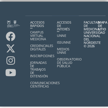
ACCESOS
ACCESOS
FACULTAD
MAPA
RÁPIDOS
DE
DE
DE
INTERÉS
MEDICINA,
SITIO
CAMPUS
UNIVERSIDAD
VIRTUAL
UNNE
NACIONAL
MEDICINA
DEL
ISSUNNE
NORDESTE
CREDENCIALES
© 2026
DIGITALES
MEDIOS
UNNE
INSCRIPCIONES
OBSERVATORIO
JORNADAS
DE SALUD
DE
PÚBLICA
TRABAJOS
DE
EXTENSIÓN
COMUNICACIONES
CIENTÍFICAS