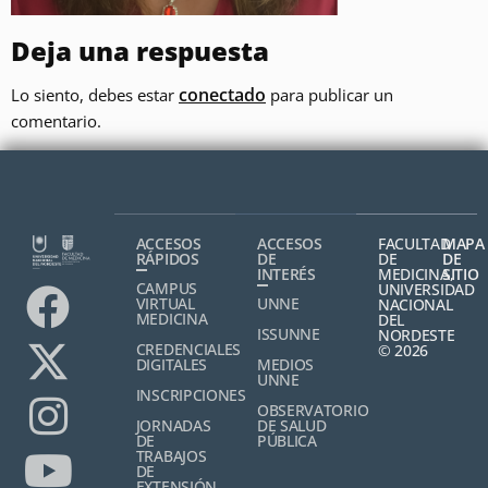
Deja una respuesta
conectado
Lo siento, debes estar
para publicar un
comentario.
ACCESOS
ACCESOS
FACULTAD
MAPA
RÁPIDOS
DE
DE
DE
INTERÉS
MEDICINA,
SITIO
CAMPUS
UNIVERSIDAD
VIRTUAL
UNNE
NACIONAL
MEDICINA
DEL
ISSUNNE
NORDESTE
CREDENCIALES
© 2026
DIGITALES
MEDIOS
UNNE
INSCRIPCIONES
OBSERVATORIO
JORNADAS
DE SALUD
DE
PÚBLICA
TRABAJOS
DE
EXTENSIÓN