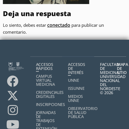
Deja una respuesta
conectado
Lo siento, debes estar
para publicar un
comentario.
ACCESOS
ACCESOS
FACULTAD
MAPA
RÁPIDOS
DE
DE
DE
INTERÉS
MEDICINA,
SITIO
CAMPUS
UNIVERSIDAD
VIRTUAL
UNNE
NACIONAL
MEDICINA
DEL
ISSUNNE
NORDESTE
CREDENCIALES
© 2026
DIGITALES
MEDIOS
UNNE
INSCRIPCIONES
OBSERVATORIO
JORNADAS
DE SALUD
DE
PÚBLICA
TRABAJOS
DE
EXTENSIÓN