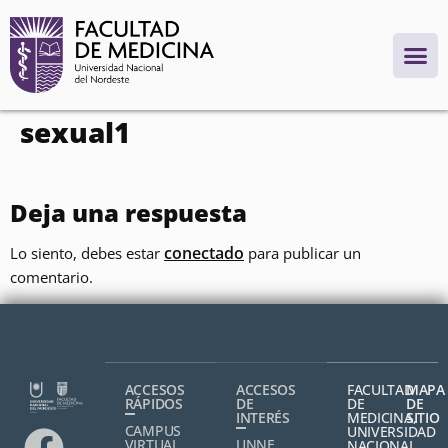
contenido
sexual1
Deja una respuesta
conectado
Lo siento, debes estar
para publicar un
comentario.
ACCESOS
ACCESOS
FACULTAD
MAPA
RÁPIDOS
DE
DE
DE
INTERÉS
MEDICINA,
SITIO
CAMPUS
UNIVERSIDAD
VIRTUAL
UNNE
NACIONAL