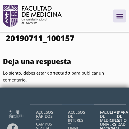
contenido
20190711_100157
Deja una respuesta
conectado
Lo siento, debes estar
para publicar un
comentario.
ACCESOS
ACCESOS
FACULTAD
MAPA
RÁPIDOS
DE
DE
DE
INTERÉS
MEDICINA,
SITIO
CAMPUS
UNIVERSIDAD
VIRTUAL
UNNE
NACIONAL