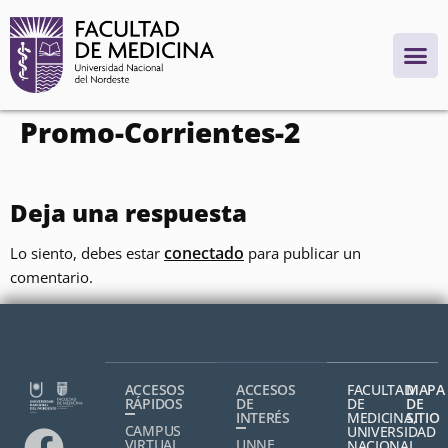
contenido
Promo-Corrientes-2
Deja una respuesta
conectado
Lo siento, debes estar
para publicar un
comentario.
ACCESOS
ACCESOS
FACULTAD
MAPA
RÁPIDOS
DE
DE
DE
INTERÉS
MEDICINA,
SITIO
CAMPUS
UNIVERSIDAD
VIRTUAL
UNNE
NACIONAL