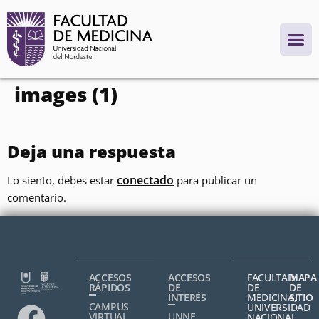
contenido
images (1)
Deja una respuesta
conectado
Lo siento, debes estar
para publicar un
comentario.
ACCESOS
ACCESOS
FACULTAD
MAPA
RÁPIDOS
DE
DE
DE
INTERÉS
MEDICINA,
SITIO
CAMPUS
UNIVERSIDAD
VIRTUAL
UNNE
NACIONAL