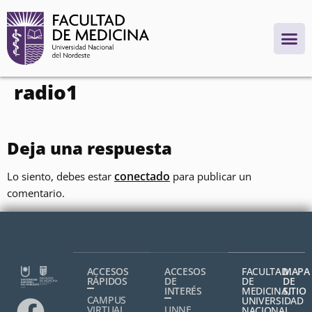
contenido
radio1
Deja una respuesta
conectado
Lo siento, debes estar
para publicar un
comentario.
ACCESOS
ACCESOS
FACULTAD
MAPA
RÁPIDOS
DE
DE
DE
INTERÉS
MEDICINA,
SITIO
CAMPUS
UNIVERSIDAD
VIRTUAL
UNNE
NACIONAL