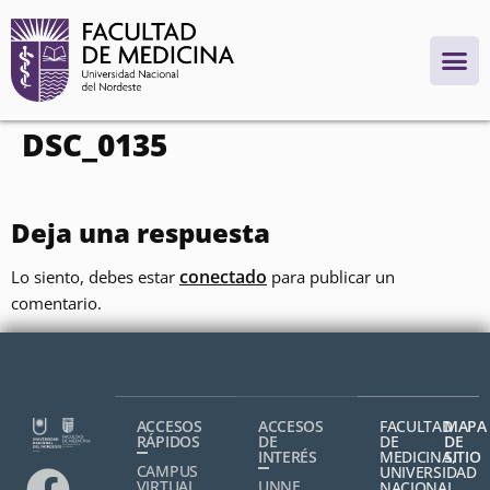
contenido
DSC_0135
Deja una respuesta
conectado
Lo siento, debes estar
para publicar un
comentario.
ACCESOS
ACCESOS
FACULTAD
MAPA
RÁPIDOS
DE
DE
DE
INTERÉS
MEDICINA,
SITIO
CAMPUS
UNIVERSIDAD
VIRTUAL
UNNE
NACIONAL