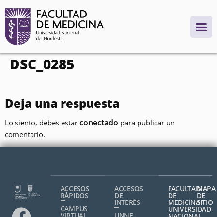
contenido
DSC_0285
Deja una respuesta
conectado
Lo siento, debes estar
para publicar un
comentario.
ACCESOS
ACCESOS
FACULTAD
MAPA
RÁPIDOS
DE
DE
DE
INTERÉS
MEDICINA,
SITIO
CAMPUS
UNIVERSIDAD
VIRTUAL
UNNE
NACIONAL