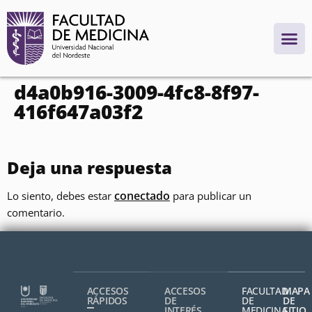
contenido
d4a0b916-3009-4fc8-8f97-
416f647a03f2
Deja una respuesta
conectado
Lo siento, debes estar
para publicar un
comentario.
ACCESOS
ACCESOS
FACULTAD
MAPA
RÁPIDOS
DE
DE
DE
INTERÉS
MEDICINA,
SITIO