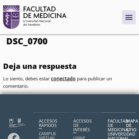
contenido
DSC_0700
Deja una respuesta
conectado
Lo siento, debes estar
para publicar un
comentario.
ACCESOS
ACCESOS
FACULTAD
MAPA
RÁPIDOS
DE
DE
DE
INTERÉS
MEDICINA,
SITIO
CAMPUS
UNIVERSIDAD
VIRTUAL
UNNE
NACIONAL