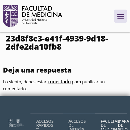
contenido
23d8f8c3-e41f-4939-9d18-
2dfe2da10fb8
Deja una respuesta
conectado
Lo siento, debes estar
para publicar un
comentario.
ACCESOS
ACCESOS
FACULTAD
MAPA
RÁPIDOS
DE
DE
DE
INTERÉS
MEDICINA,
SITIO