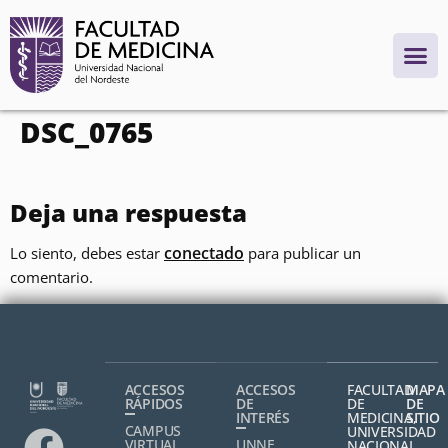
contenido
DSC_0765
Deja una respuesta
conectado
Lo siento, debes estar
para publicar un
comentario.
ACCESOS
ACCESOS
FACULTAD
MAPA
RÁPIDOS
DE
DE
DE
INTERÉS
MEDICINA,
SITIO
CAMPUS
UNIVERSIDAD
VIRTUAL
UNNE
NACIONAL