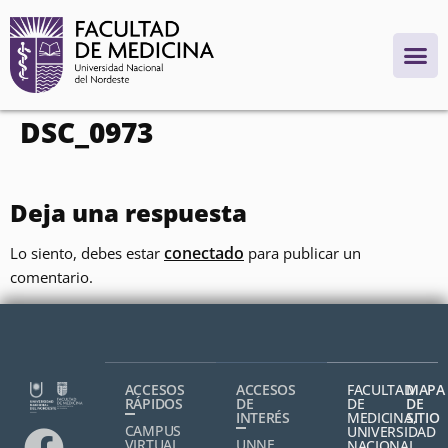
contenido
DSC_0973
Deja una respuesta
conectado
Lo siento, debes estar
para publicar un
comentario.
ACCESOS
ACCESOS
FACULTAD
MAPA
RÁPIDOS
DE
DE
DE
INTERÉS
MEDICINA,
SITIO
CAMPUS
UNIVERSIDAD
VIRTUAL
UNNE
NACIONAL