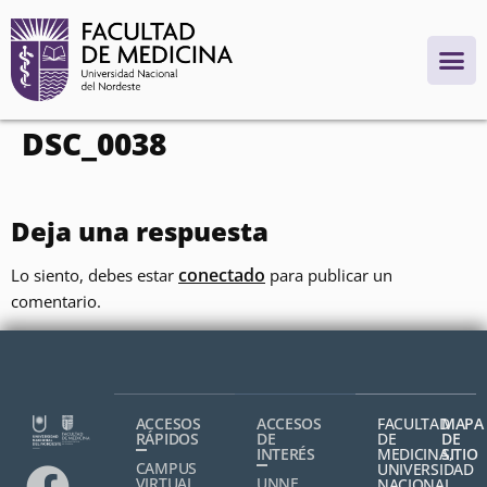
contenido
DSC_0038
Deja una respuesta
conectado
Lo siento, debes estar
para publicar un
comentario.
ACCESOS
ACCESOS
FACULTAD
MAPA
RÁPIDOS
DE
DE
DE
INTERÉS
MEDICINA,
SITIO
CAMPUS
UNIVERSIDAD
VIRTUAL
UNNE
NACIONAL