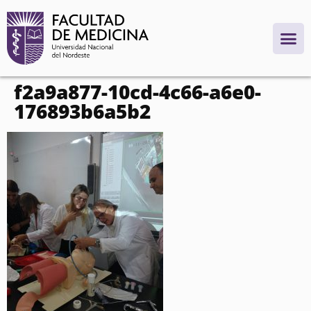
contenido
f2a9a877-10cd-4c66-a6e0-
176893b6a5b2