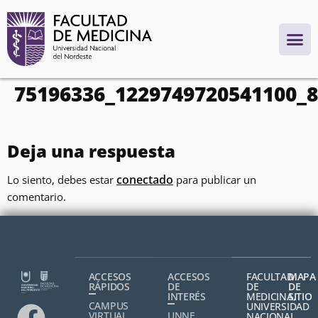
contenido
75196336_1229749720541100_
Deja una respuesta
conectado
Lo siento, debes estar
para publicar un
comentario.
ACCESOS
ACCESOS
FACULTAD
MAPA
RÁPIDOS
DE
DE
DE
INTERÉS
MEDICINA,
SITIO
CAMPUS
UNIVERSIDAD
VIRTUAL
UNNE
NACIONAL