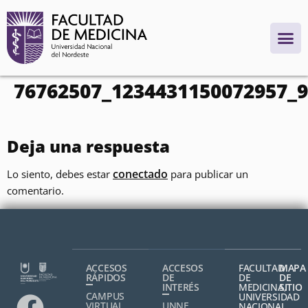
contenido
76762507_1234431150072957_
Deja una respuesta
conectado
Lo siento, debes estar
para publicar un
comentario.
ACCESOS
ACCESOS
FACULTAD
MAPA
RÁPIDOS
DE
DE
DE
INTERÉS
MEDICINA,
SITIO
CAMPUS
UNIVERSIDAD
VIRTUAL
UNNE
NACIONAL