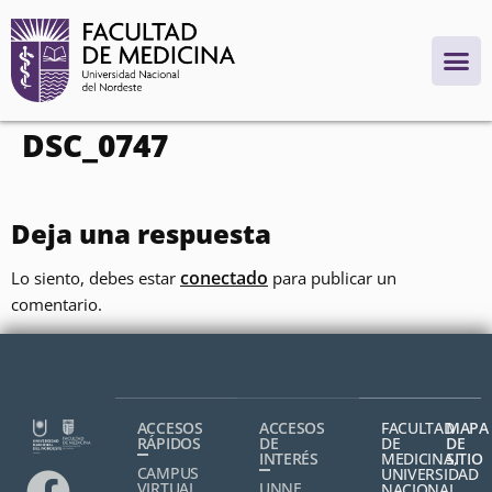
contenido
DSC_0747
Deja una respuesta
conectado
Lo siento, debes estar
para publicar un
comentario.
ACCESOS
ACCESOS
FACULTAD
MAPA
RÁPIDOS
DE
DE
DE
INTERÉS
MEDICINA,
SITIO
CAMPUS
UNIVERSIDAD
VIRTUAL
UNNE
NACIONAL