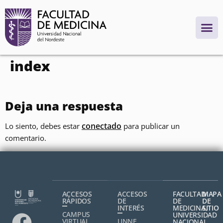
contenido
index
Deja una respuesta
conectado
Lo siento, debes estar
para publicar un
comentario.
ACCESOS
ACCESOS
FACULTAD
MAPA
RÁPIDOS
DE
DE
DE
INTERÉS
MEDICINA,
SITIO
CAMPUS
UNIVERSIDAD
VIRTUAL
UNNE
NACIONAL