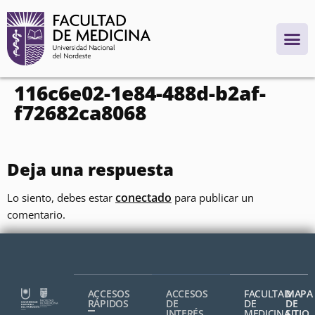
contenido
116c6e02-1e84-488d-b2af-
f72682ca8068
Deja una respuesta
conectado
Lo siento, debes estar
para publicar un
comentario.
ACCESOS
ACCESOS
FACULTAD
MAPA
RÁPIDOS
DE
DE
DE
INTERÉS
MEDICINA,
SITIO