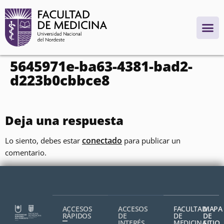
contenido
5645971e-ba63-4381-bad2-
d223b0cbbce8
Deja una respuesta
conectado
Lo siento, debes estar
para publicar un
comentario.
ACCESOS
ACCESOS
FACULTAD
MAPA
RÁPIDOS
DE
DE
DE
INTERÉS
MEDICINA,
SITIO