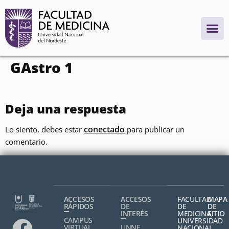
contenido
GAstro 1
Deja una respuesta
conectado
Lo siento, debes estar
para publicar un
comentario.
ACCESOS
ACCESOS
FACULTAD
MAPA
RÁPIDOS
DE
DE
DE
INTERÉS
MEDICINA,
SITIO
CAMPUS
UNIVERSIDAD
VIRTUAL
UNNE
NACIONAL