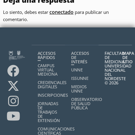
conectado
Lo siento, debes estar
para publicar un
comentario.
ACCESOS
ACCESOS
FACULTAD
MAPA
RÁPIDOS
DE
DE
DE
INTERÉS
MEDICINA,
SITIO
CAMPUS
UNIVERSIDAD
VIRTUAL
UNNE
NACIONAL
MEDICINA
DEL
ISSUNNE
NORDESTE
CREDENCIALES
© 2026
DIGITALES
MEDIOS
UNNE
INSCRIPCIONES
OBSERVATORIO
JORNADAS
DE SALUD
DE
PÚBLICA
TRABAJOS
DE
EXTENSIÓN
COMUNICACIONES
CIENTÍFICAS