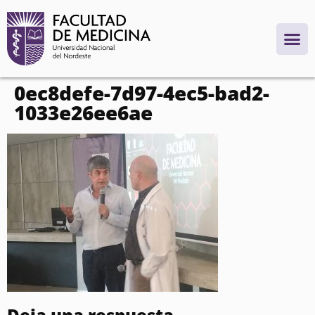
contenido
0ec8defe-7d97-4ec5-bad2-
1033e26ee6ae
Deja una respuesta