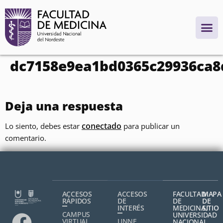
contenido
dc7158e9ea1bd0365c29936ca8
Deja una respuesta
conectado
Lo siento, debes estar
para publicar un
comentario.
ACCESOS
ACCESOS
FACULTAD
MAPA
RÁPIDOS
DE
DE
DE
INTERÉS
MEDICINA,
SITIO
CAMPUS
UNIVERSIDAD
VIRTUAL
UNNE
NACIONAL