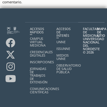
comentario.
ACCESOS
ACCESOS
FACULTAD
MAPA
RÁPIDOS
DE
DE
DE
INTERÉS
MEDICINA,
SITIO
CAMPUS
UNIVERSIDAD
VIRTUAL
UNNE
NACIONAL
MEDICINA
DEL
ISSUNNE
NORDESTE
CREDENCIALES
© 2026
DIGITALES
MEDIOS
UNNE
INSCRIPCIONES
OBSERVATORIO
JORNADAS
DE SALUD
DE
PÚBLICA
TRABAJOS
DE
EXTENSIÓN
COMUNICACIONES
CIENTÍFICAS