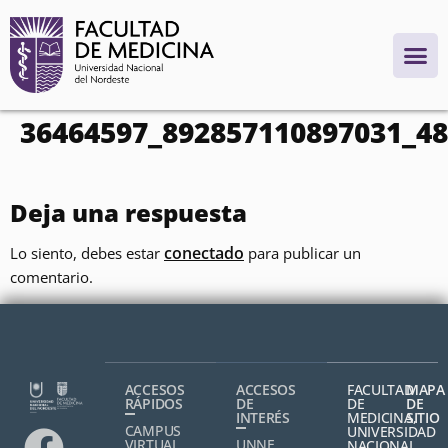
contenido
36464597_892857110897031_4
Deja una respuesta
conectado
Lo siento, debes estar
para publicar un
comentario.
ACCESOS
ACCESOS
FACULTAD
MAPA
RÁPIDOS
DE
DE
DE
INTERÉS
MEDICINA,
SITIO
CAMPUS
UNIVERSIDAD
VIRTUAL
UNNE
NACIONAL