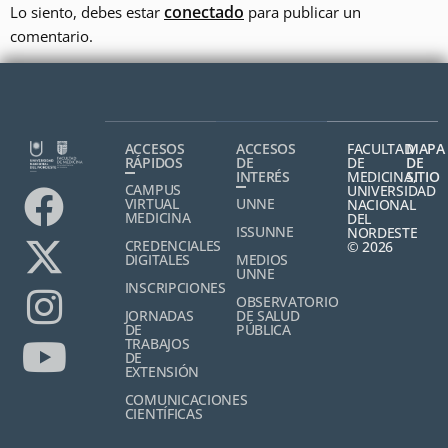
conectado
Lo siento, debes estar
para publicar un
comentario.
ACCESOS
ACCESOS
FACULTAD
MAPA
RÁPIDOS
DE
DE
DE
INTERÉS
MEDICINA,
SITIO
CAMPUS
UNIVERSIDAD
VIRTUAL
UNNE
NACIONAL
MEDICINA
DEL
ISSUNNE
NORDESTE
CREDENCIALES
© 2026
DIGITALES
MEDIOS
UNNE
INSCRIPCIONES
OBSERVATORIO
JORNADAS
DE SALUD
DE
PÚBLICA
TRABAJOS
DE
EXTENSIÓN
COMUNICACIONES
CIENTÍFICAS