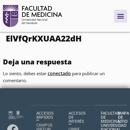
contenido
ElVfQrKXUAA22dH
Deja una respuesta
conectado
Lo siento, debes estar
para publicar un
comentario.
ACCESOS
ACCESOS
FACULTAD
MAPA
RÁPIDOS
DE
DE
DE
INTERÉS
MEDICINA,
SITIO
CAMPUS
UNIVERSIDAD
VIRTUAL
UNNE
NACIONAL