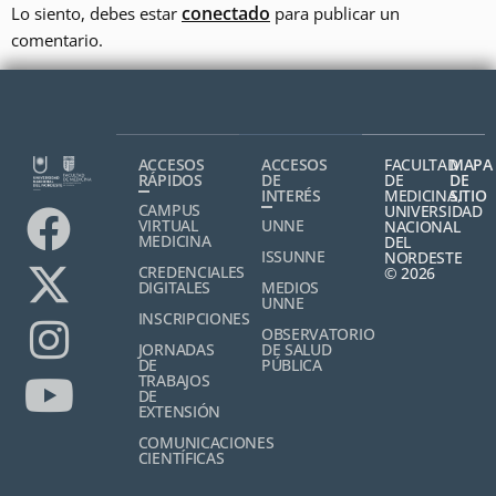
conectado
Lo siento, debes estar
para publicar un
comentario.
ACCESOS
ACCESOS
FACULTAD
MAPA
RÁPIDOS
DE
DE
DE
INTERÉS
MEDICINA,
SITIO
CAMPUS
UNIVERSIDAD
VIRTUAL
UNNE
NACIONAL
MEDICINA
DEL
ISSUNNE
NORDESTE
CREDENCIALES
© 2026
DIGITALES
MEDIOS
UNNE
INSCRIPCIONES
OBSERVATORIO
JORNADAS
DE SALUD
DE
PÚBLICA
TRABAJOS
DE
EXTENSIÓN
COMUNICACIONES
CIENTÍFICAS