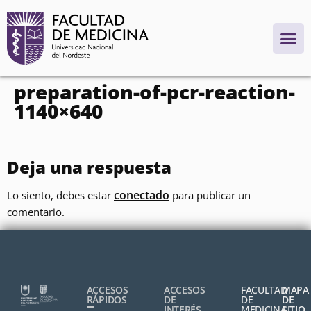
contenido
preparation-of-pcr-reaction-
1140×640
Deja una respuesta
conectado
Lo siento, debes estar
para publicar un
comentario.
ACCESOS
ACCESOS
FACULTAD
MAPA
RÁPIDOS
DE
DE
DE
INTERÉS
MEDICINA,
SITIO