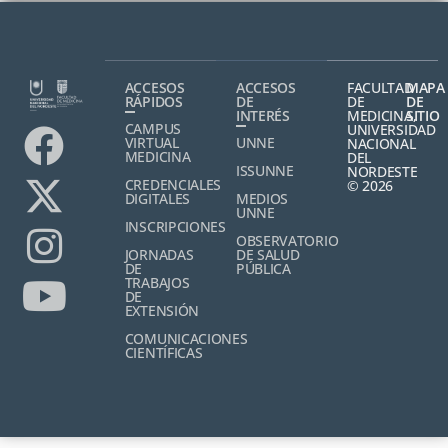
ACCESOS
ACCESOS
FACULTAD
MAPA
RÁPIDOS
DE
DE
DE
INTERÉS
MEDICINA,
SITIO
CAMPUS
UNIVERSIDAD
VIRTUAL
UNNE
NACIONAL
MEDICINA
DEL
ISSUNNE
NORDESTE
CREDENCIALES
© 2026
DIGITALES
MEDIOS
UNNE
INSCRIPCIONES
OBSERVATORIO
JORNADAS
DE SALUD
DE
PÚBLICA
TRABAJOS
DE
EXTENSIÓN
COMUNICACIONES
CIENTÍFICAS