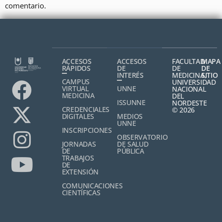
comentario.
ACCESOS
ACCESOS
FACULTAD
MAPA
RÁPIDOS
DE
DE
DE
INTERÉS
MEDICINA,
SITIO
CAMPUS
UNIVERSIDAD
VIRTUAL
UNNE
NACIONAL
MEDICINA
DEL
ISSUNNE
NORDESTE
CREDENCIALES
© 2026
DIGITALES
MEDIOS
UNNE
INSCRIPCIONES
OBSERVATORIO
JORNADAS
DE SALUD
DE
PÚBLICA
TRABAJOS
DE
EXTENSIÓN
COMUNICACIONES
CIENTÍFICAS