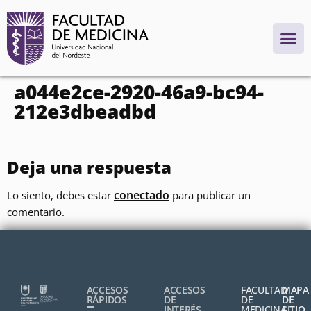
contenido
a044e2ce-2920-46a9-bc94-
212e3dbeadbd
Deja una respuesta
conectado
Lo siento, debes estar
para publicar un
comentario.
ACCESOS
ACCESOS
FACULTAD
MAPA
RÁPIDOS
DE
DE
DE
INTERÉS
MEDICINA,
SITIO