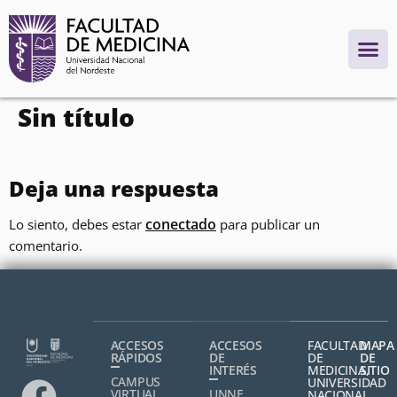
contenido
Sin título
Deja una respuesta
conectado
Lo siento, debes estar
para publicar un
comentario.
ACCESOS
ACCESOS
FACULTAD
MAPA
RÁPIDOS
DE
DE
DE
INTERÉS
MEDICINA,
SITIO
CAMPUS
UNIVERSIDAD
VIRTUAL
UNNE
NACIONAL