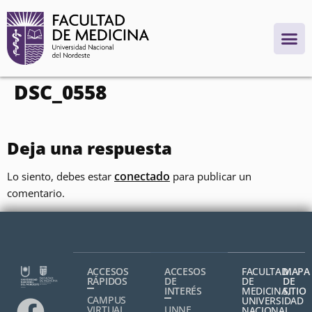
contenido
DSC_0558
Deja una respuesta
conectado
Lo siento, debes estar
para publicar un
comentario.
ACCESOS
ACCESOS
FACULTAD
MAPA
RÁPIDOS
DE
DE
DE
INTERÉS
MEDICINA,
SITIO
CAMPUS
UNIVERSIDAD
VIRTUAL
UNNE
NACIONAL