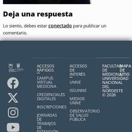
Deja una respuesta
conectado
Lo siento, debes estar
para publicar un
comentario.
ACCESOS
ACCESOS
FACULTAD
MAPA
RÁPIDOS
DE
DE
DE
INTERÉS
MEDICINA,
SITIO
CAMPUS
UNIVERSIDAD
VIRTUAL
UNNE
NACIONAL
MEDICINA
DEL
ISSUNNE
NORDESTE
CREDENCIALES
© 2026
DIGITALES
MEDIOS
UNNE
INSCRIPCIONES
OBSERVATORIO
JORNADAS
DE SALUD
DE
PÚBLICA
TRABAJOS
DE
EXTENSIÓN