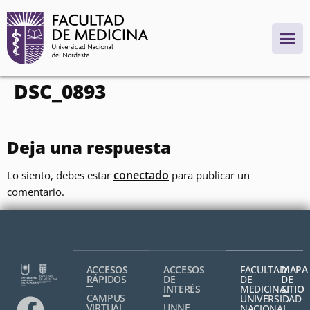
contenido
DSC_0893
Deja una respuesta
conectado
Lo siento, debes estar
para publicar un
comentario.
ACCESOS
ACCESOS
FACULTAD
MAPA
RÁPIDOS
DE
DE
DE
INTERÉS
MEDICINA,
SITIO
CAMPUS
UNIVERSIDAD
VIRTUAL
UNNE
NACIONAL