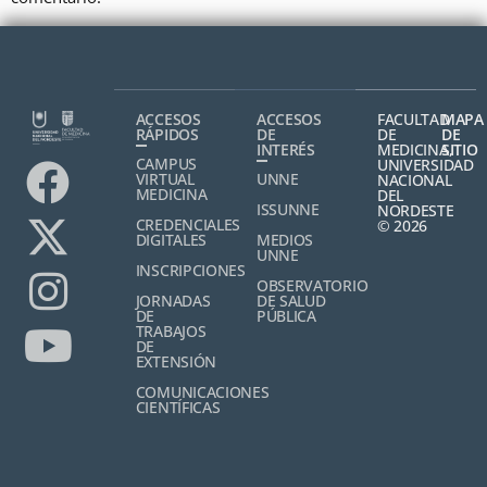
ACCESOS
ACCESOS
FACULTAD
MAPA
RÁPIDOS
DE
DE
DE
INTERÉS
MEDICINA,
SITIO
CAMPUS
UNIVERSIDAD
VIRTUAL
UNNE
NACIONAL
MEDICINA
DEL
ISSUNNE
NORDESTE
CREDENCIALES
© 2026
DIGITALES
MEDIOS
UNNE
INSCRIPCIONES
OBSERVATORIO
JORNADAS
DE SALUD
DE
PÚBLICA
TRABAJOS
DE
EXTENSIÓN
COMUNICACIONES
CIENTÍFICAS