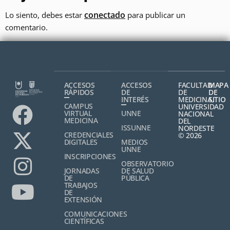
conectado
Lo siento, debes estar
para publicar un
comentario.
ACCESOS
ACCESOS
FACULTAD
MAPA
RÁPIDOS
DE
DE
DE
INTERÉS
MEDICINA,
SITIO
CAMPUS
UNIVERSIDAD
VIRTUAL
UNNE
NACIONAL
MEDICINA
DEL
ISSUNNE
NORDESTE
CREDENCIALES
© 2026
DIGITALES
MEDIOS
UNNE
INSCRIPCIONES
OBSERVATORIO
JORNADAS
DE SALUD
DE
PÚBLICA
TRABAJOS
DE
EXTENSIÓN
COMUNICACIONES
CIENTÍFICAS