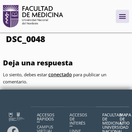
contenido
DSC_0048
Deja una respuesta
conectado
Lo siento, debes estar
para publicar un
comentario.
ACCESOS
ACCESOS
FACULTAD
MAPA
RÁPIDOS
DE
DE
DE
INTERÉS
MEDICINA,
SITIO
CAMPUS
UNIVERSIDAD
VIRTUAL
UNNE
NACIONAL