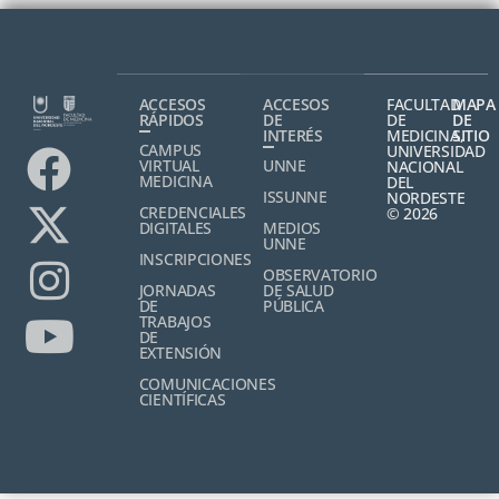
ACCESOS
ACCESOS
FACULTAD
MAPA
RÁPIDOS
DE
DE
DE
INTERÉS
MEDICINA,
SITIO
CAMPUS
UNIVERSIDAD
VIRTUAL
UNNE
NACIONAL
MEDICINA
DEL
ISSUNNE
NORDESTE
CREDENCIALES
© 2026
DIGITALES
MEDIOS
UNNE
INSCRIPCIONES
OBSERVATORIO
JORNADAS
DE SALUD
DE
PÚBLICA
TRABAJOS
DE
EXTENSIÓN
COMUNICACIONES
CIENTÍFICAS