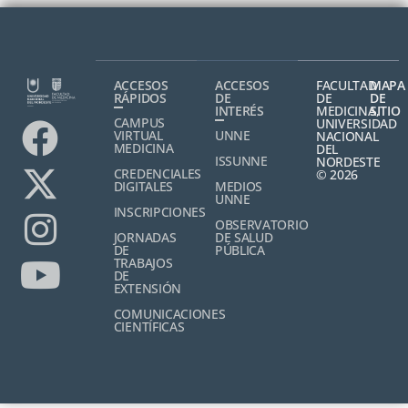
ACCESOS
ACCESOS
FACULTAD
MAPA
RÁPIDOS
DE
DE
DE
INTERÉS
MEDICINA,
SITIO
CAMPUS
UNIVERSIDAD
VIRTUAL
UNNE
NACIONAL
MEDICINA
DEL
ISSUNNE
NORDESTE
CREDENCIALES
© 2026
DIGITALES
MEDIOS
UNNE
INSCRIPCIONES
OBSERVATORIO
JORNADAS
DE SALUD
DE
PÚBLICA
TRABAJOS
DE
EXTENSIÓN
COMUNICACIONES
CIENTÍFICAS