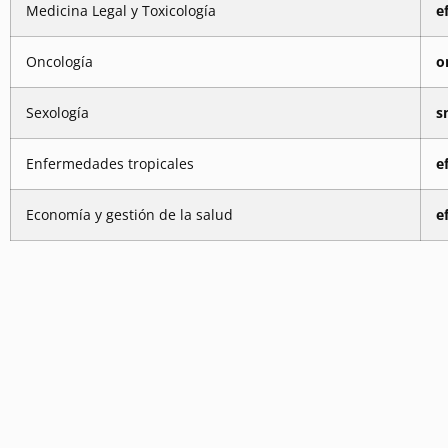
Medicina Legal y Toxicología
e
Oncología
o
Sexología
s
Enfermedades tropicales
e
Economía y gestión de la salud
e