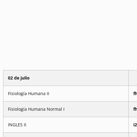
02 de julio
Fisiología Humana II
f
Fisiología Humana Normal I
f
INGLES II
i