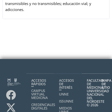
transmisibles y no transmisibles; educación vial; y
adicciones.
ACCESOS
ACCESOS
FACULTAD
MAPA
RÁPIDOS
DE
DE
DE
INTERÉS
MEDICINA,
SITIO
CAMPUS
UNIVERSIDAD
VIRTUAL
UNNE
NACIONAL
MEDICINA
DEL
ISSUNNE
NORDESTE
CREDENCIALES
© 2026
DIGITALES
MEDIOS
UNNE