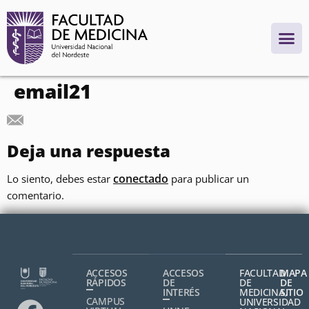
contenido
email21
Deja una respuesta
conectado
Lo siento, debes estar
para publicar un
comentario.
ACCESOS
ACCESOS
FACULTAD
MAPA
RÁPIDOS
DE
DE
DE
INTERÉS
MEDICINA,
SITIO
CAMPUS
UNIVERSIDAD