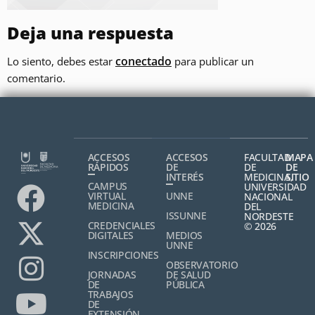
Deja una respuesta
conectado
Lo siento, debes estar
para publicar un
comentario.
ACCESOS
ACCESOS
FACULTAD
MAPA
RÁPIDOS
DE
DE
DE
INTERÉS
MEDICINA,
SITIO
CAMPUS
UNIVERSIDAD
VIRTUAL
UNNE
NACIONAL
MEDICINA
DEL
ISSUNNE
NORDESTE
CREDENCIALES
© 2026
DIGITALES
MEDIOS
UNNE
INSCRIPCIONES
OBSERVATORIO
JORNADAS
DE SALUD
DE
PÚBLICA
TRABAJOS
DE
EXTENSIÓN