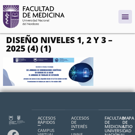
contenido
DISEÑO NIVELES 1, 2 Y 3 –
2025 (4) (1)
ACCESOS
ACCESOS
FACULTAD
MAPA
RÁPIDOS
DE
DE
DE
INTERÉS
MEDICINA,
SITIO
CAMPUS
UNIVERSIDAD
VIRTUAL
UNNE
NACIONAL